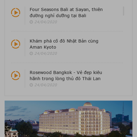
Four Seasons Bali at Sayan, thiên
đường nghỉ dưỡng tại Bali
24/04/2020
Khám phá cố đô Nhật Bản cùng
Aman Kyoto
24/04/2020
Rosewood Bangkok - Vẻ đẹp kiêu
hãnh trong lòng thủ đô Thái Lan
24/04/2020
Cùng chiêm ngưỡng vẻ đẹp của
JW Marriott Phu Quoc Emerald
Bay
24/04/2020