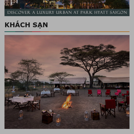
Tri Lanka, khu nghỉ dưỡng sinh
thái tuyệt đẹp bên bờ hồ Koggala
06/08/2018
KHÁCH SẠN
Chiêm ngưỡng Laguna Phuket
Destination Resort từ trên cao
06/08/2018
Sofitel Legend Metropole Hanoi,
cảm quan về một điểm đến
06/08/2018
Rosewood Luang Prabang, sự xa
xỉ hòa với vẻ đẹp của núi rừng
01/08/2018
Chào mừng tới với Four Seasons
Hotel Ten Trinity Square tại Anh