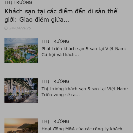
THỊ TRƯỜNG
01/08/2018
Khách sạn tại các điểm đến di sản thế
giới: Giao điểm giữa...
Shangri-La Villingilie Maldives,
24/04/2025
điểm đến xa xỉ tại Maldives
24/07/2018
THỊ TRƯỜNG
Phát triển khách sạn 5 sao tại Việt Nam:
Cơ hội và thách...
Cùng trải nghiệm phong cách du
lịch và nghỉ dưỡng hạng sang tại
Thái Lan
24/07/2018
THỊ TRƯỜNG
Thị trường khách sạn 5 sao tại Việt Nam:
Ghé thăm Malaysia để cùng khám
Triển vọng sẽ ra...
phá tinh hoa Châu Á
24/07/2018
THỊ TRƯỜNG
Hoạt động M&A của các công ty khách