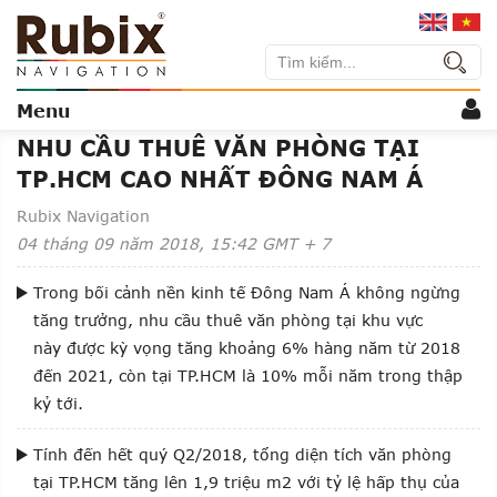
NHU CẦU THUÊ VĂN PHÒNG TẠI
TP.HCM CAO NHẤT ĐÔNG NAM Á
Rubix Navigation
04
tháng 09
năm 2018
,
15:42
GMT + 7
Trong bối cảnh nền kinh tế Đông Nam Á không ngừng
tăng trưởng, nhu cầu thuê văn phòng
tại khu vực
này
được kỳ vọng tăng khoảng 6% hàng năm từ 2018
đến 2021, còn tại TP.HCM là
10% mỗi năm trong thập
kỷ tới.
Tính đến hết quý Q2/2018, tổng diện tích văn phòng
tại TP.HCM tăng lên 1,9 triệu m2 với tỷ lệ hấp thụ của