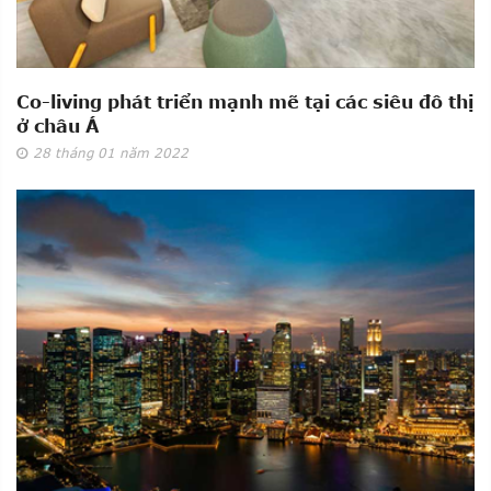
Co-living phát triển mạnh mẽ tại các siêu đô thị
ở châu Á
28
tháng 01
năm 2022