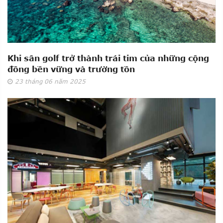
Khi sân golf trở thành trái tim của những cộng
đồng bền vững và trường tồn
23
tháng 06
năm 2025