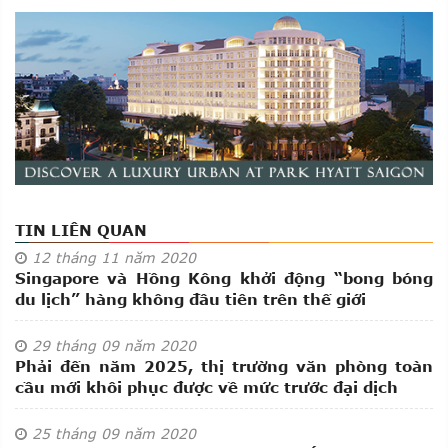
TIN LIÊN QUAN
12
tháng 11
năm 2020
Singapore và Hồng Kông khởi động “bong bóng
du lịch” hàng không đầu tiên trên thế giới
29
tháng 09
năm 2020
Phải đến năm 2025, thị trường văn phòng toàn
cầu mới khôi phục được về mức trước đại dịch
25
tháng 09
năm 2020