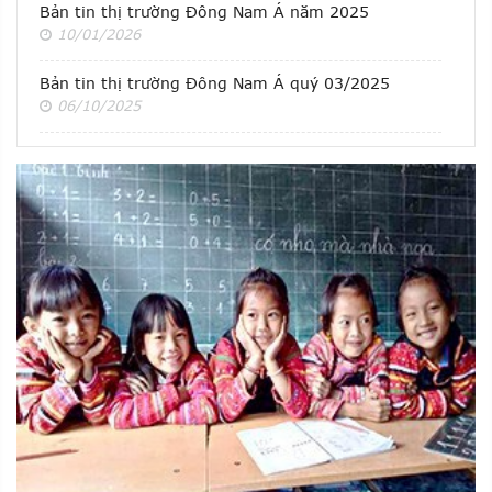
Bản tin thị trường Đông Nam Á năm 2025
10/01/2026
Bản tin thị trường Đông Nam Á quý 03/2025
06/10/2025
Tác động từ hoạt động M&A của các công ty khách
sạn quốc tế đối với chủ sở hữu khách sạn
13/08/2025
Bất động sản hàng hiệu: Chuẩn mực thế giới và
bước tiến tại Việt Nam
15/07/2025
Bản tin thị trường Đông Nam Á quý 02/2025
04/07/2025
Ứng dụng trí tuệ nhân tạo trong vận hành khách
sạn
23/06/2025