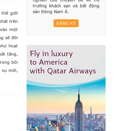
trường khách sạn và bất động
sản Đông Nam Á.
 thế giới
phát trên
ĐĂNG KÝ
 vào một
ng sẽ đối
như hoạt
uất tăng,
Trong bối
 vụ mới,