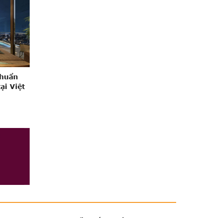
Chuẩn
ại Việt