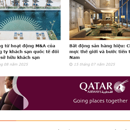
g từ hoạt động M&A của
Bất động sản hàng hiệu: 
g ty khách sạn quốc tế đối
mực thế giới và bước tiến t
 sở hữu khách sạn
Nam
ng 08
năm 2025
15
tháng 07
năm 2025