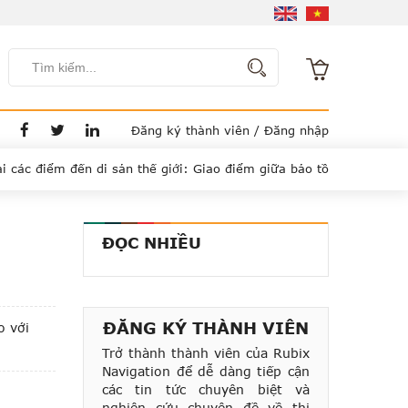
Đăng ký thành viên
/
Đăng nhập
điểm đến di sản thế giới: Giao điểm giữa bảo tồn và kinh doanh ca
i với chủ sở hữu?
Bất động sản hàng hiệu: Tiêu chuẩn mới củ
nghỉ dưỡng Việt Nam trong năm 2023
Giá phòng khách sạn tại c
ĐỌC NHIỀU
ồi phục, nhưng tốc độ không đồng đều
n tại châu Á – Thái Bình Dương
Bùng nổ bất động sản trên me
giữa lạm phát và thị trường bất động sản
ĐĂNG KÝ THÀNH VIÊN
o với
 đầu thế giới Four Seasons
Bức tranh du lịch châu Á trong nă
Trở thành thành viên của Rubix
Navigation để dễ dàng tiếp cận
các tin tức chuyên biệt và
nghiên cứu chuyên đề về thị