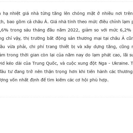
m hạ nhiệt giá nhà từng tăng lên chóng mặt ở nhiều nơi trên
ịch, bao gồm cả châu Á. Giá nhà tính theo mức điều chỉnh lạm 
1,6% trong sáu tháng đầu năm 2022, giảm so với mức 6,2%
g chỉ vậy, thị trường bất động sản thương mại tại châu Á cũ
u vừa phải, chi phí trang thiết bị và xây dựng tăng, cũng 
m trong thời gian còn lại của năm nay do lạm phát cao, lãi s
vid kéo dài của Trung Quốc, và cuộc xung đột Nga - Ukraine. 
đầu tư đang trở nên thận trọng hơn khi tiến hành các thương
ượng vốn nhất định để tìm kiếm các cơ hội phù hợp.