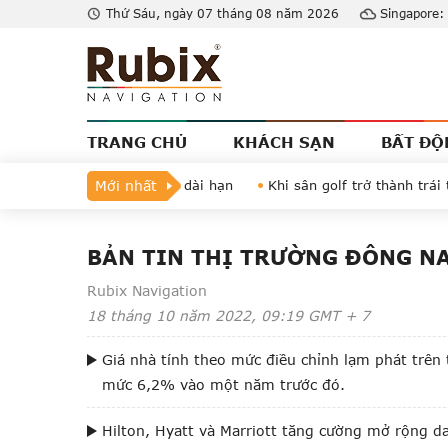
Thứ Sáu, ngày 07 tháng 08 năm 2026
Singapore:
TRANG CHỦ
KHÁCH SẠN
BẤT ĐỘ
ến lược đến giá trị dài hạn
Mới nhất
Khi sân golf trở thành trái tim 
ng khách sạn 5 sao tại Việt Nam: Triển vọng sẽ ra sao?
Công t
ch sạn?
Hoạt động M&A của các công ty khách sạn quốc tế mang 
BẢN TIN THỊ TRƯỜNG ĐÔNG NA
từ bất động sản châu Á – Thái Bình Dương nửa cuối năm 2022?
Rubix Navigation
n vững tại Việt Nam
Các chuỗi khách sạn quốc tế đặt cược vào 
18
tháng 10
năm 2022
,
09:19
GMT + 7
ào thị trường khách sạn châu Á - Thái Bình Dương có thể tăng 30
 hàng đầu của ngành bất động sản trong năm 2022
7 xu hướng
Giá nhà tính theo mức điều chỉnh lạm phát trên
ung tâm dữ liệu tại châu Á – Thái Bình Dương lập kỷ lục mới
B
mức 6,2% vào một năm trước đó.
Hilton, Hyatt và Marriott tăng cường mở rộng 