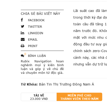
Lãi suất cao đã là
CHIA SẺ BÀI VIẾT NÀY
trong thời kỳ đại d
FACEBOOK
toàn cầu đã tăng 
TWITTER
năm trước đó. Khôn
LINKEDIN
mặt với mức nhu cầ
EMAIL
động đầu tư suy giả
PRINT
chính sách zero-Co
0
BÌNH LUẬN
cảnh này, các nhà 
Rubix Navigation hoan
nhưng vẫn dự trữ l
nghênh mọi ý kiến bình
luận và góp ý về chủ đề
và chuyên môn từ độc giả.
Từ Khóa:
Bản Tin Thị Trường Đông Nam Á
TẢI VỀ
MIỄN PHÍ CHO
23.000 VNĐ
THÀNH VIÊN THEO NĂM