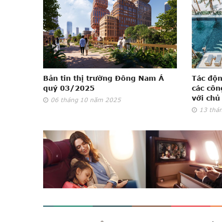
Bản tin thị trường Đông Nam Á
Tác độn
quý 03/2025
các côn
với chủ
06
tháng 10
năm 2025
13
thá