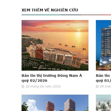
XEM THÊM VỀ NGHIÊN CỨU
Bản tin thị trường Đông Nam Á
Bản tin
quý 02/2026
quý 01
26
tháng 06
năm 2026
08
thá